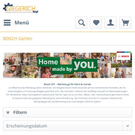
Menü
BOSCH Garten
Bosch DIY – Werkzeuge für Heim & Garten
Je effizienter das Werkzeug, desto müheloser die Aufgabe. Bosch Home & Garden gilt als renommierter Hersteller, der für
Zuverlässigkeit und Leistungsfähigkeit geschätzt wird. Das Sortiment umfasst eine vielfältige Auswahl an Elektrowerkzeugen
für Heimwerker sowie Gartengeräte f passionierte Gärtner. Egal, ob es um Holz-, Metall- oder Gartenarbeiten geht, Bosch Home
& Garden bietet das geeignete Werkzeug für jede Anforderung. Das Sortiment wird durch innovative Messtechnik,
Reinigungsgeräte, Handwerkzeug und zuverlässiges Zubehör ergänzt.
Filtern