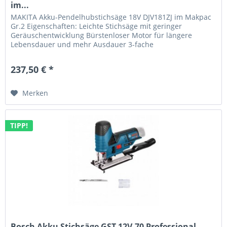
im...
MAKITA Akku-Pendelhubstichsäge 18V DJV181ZJ im Makpac
Gr.2 Eigenschaften: Leichte Stichsäge mit geringer
Geräuschentwicklung Bürstenloser Motor für längere
Lebensdauer und mehr Ausdauer 3-fache
Pendelhubeinstellung plus Neutralstellung...
237,50 € *
Merken
TIPP!
Bosch Akku Stichsäge GST 12V-70 Professional...