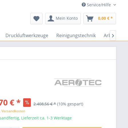
Service/Hilfe
Mein Konto
0,00 € *
Druckluftwerkzeuge
Reinigungstechnik
Arbeitssch

70 € *
2.408,56 € *
(10% gespart)
l. Versandkosten
sandfertig, Lieferzeit ca. 1-3 Werktage