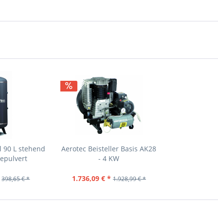
l 90 L stehend
Aerotec Beisteller Basis AK28
gepulvert
- 4 KW
1.736,09 € *
398,65 € *
1.928,99 € *