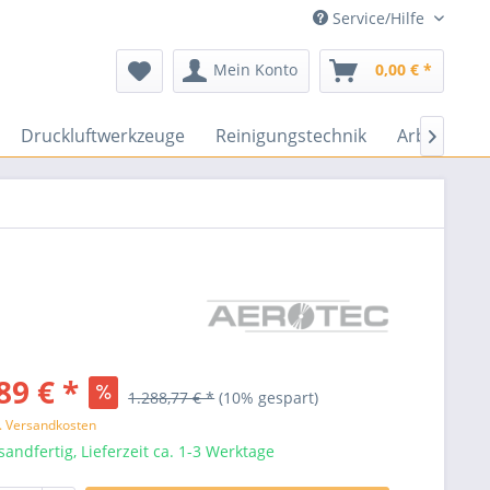
Service/Hilfe
Mein Konto
0,00 € *
Druckluftwerkzeuge
Reinigungstechnik
Arbeitssch

89 € *
1.288,77 € *
(10% gespart)
l. Versandkosten
sandfertig, Lieferzeit ca. 1-3 Werktage