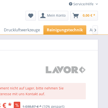
Service/Hilfe
Mein Konto
0,00 € *
Druckluftwerkzeuge
Reinigungstechnik
Arbeitssc

ment nicht auf Lager, bitte nehmen Sie
nteresse mit uns Kontakt auf.
 € *
1.038,87 € *
(10% gespart)