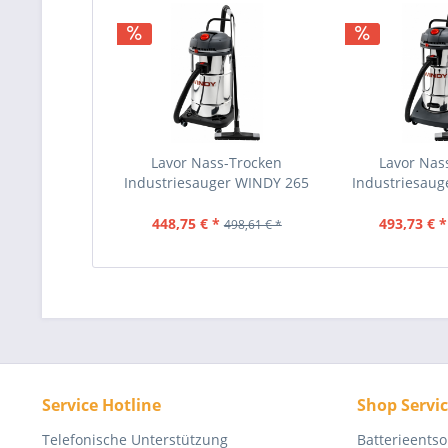
Lavor Nass-Trocken
Lavor Nas
Industriesauger WINDY 265
Industriesau
IF...
IR.
448,75 € *
493,73 € *
498,61 € *
Service Hotline
Shop Servi
Telefonische Unterstützung
Batterieents