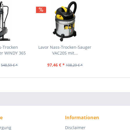
s-Trocken
Lavor Nass-Trocken-Sauger
ger WINDY 365
VAC20S mit...
..
97,46 € *
548,59 € *
108,29 € *
ce
Informationen
orgung
Disclaimer