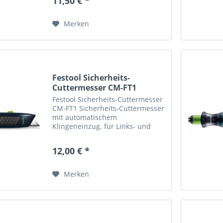
11,50 € *
und effektive Entfernung von Eis
auf angefrorenen...
Merken
Festool Sicherheits-
Cuttermesser CM-FT1
Festool Sicherheits-Cuttermesser
CM-FT1 Sicherheits-Cuttermesser
mit automatischem
Klingeneinzug. für Links- und
Rechtshänder gleichermaßen
geeignet genoppter Softgrip für
12,00 € *
gutes Handling und sicheren Halt
Material: Metallgehäuse...
Merken