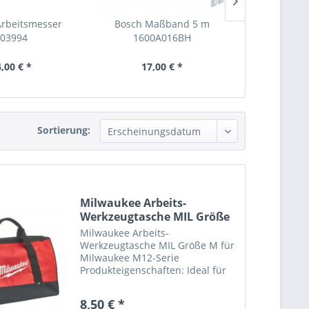
Arbeitsmesser
Bosch Maßband 5 m
BOSCH Ersa
03994
1600A016BH
Stück 1
,00 € *
17,00 € *
14,
Sortierung:
Milwaukee Arbeits-
Werkzeugtasche MIL Größe
M...
Milwaukee Arbeits-
Werkzeugtasche MIL Größe M für
Milwaukee M12-Serie
Produkteigenschaften: Ideal für
Hand- und Elektrowerkzeuge
Abmessung ca. 40x24x24 (LxBxH)
8,50 € *
Perfekt für alle Arten von