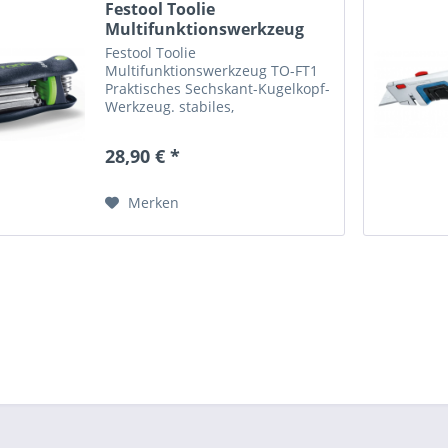
Festool Toolie
Multifunktionswerkzeug
TO-FT1
Festool Toolie
Multifunktionswerkzeug TO-FT1
Praktisches Sechskant-Kugelkopf-
Werkzeug. stabiles,
ergonomisches Gehäuse
Aushebetaste für einfache
28,90 € *
Auswahl der gewünschten Klinge
enthält 9 Sechskant-
Steckschlüssel mit MagicRing
Merken
(SW...