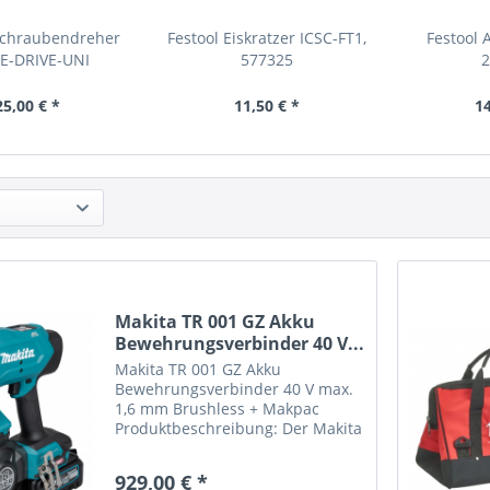
Schraubendreher
Festool Eiskratzer ICSC-FT1,
Festool 
E-DRIVE-UNI
577325
2
25,00 € *
11,50 € *
14
Makita TR 001 GZ Akku
Bewehrungsverbinder 40 V...
Makita TR 001 GZ Akku
Bewehrungsverbinder 40 V max.
1,6 mm Brushless + Makpac
Produktbeschreibung: Der Makita
TR 001 G Akku
Bewehrungsverbinder ist ein
929,00 € *
leistungsstarkes 40V max. Gerät