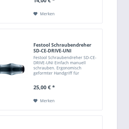
14,00 € *
Gesamtlänge (geöffnet): 20cm
Merken
Festool Schraubendreher
SD-CE-DRIVE-UNI
Festool Schraubendreher SD-CE-
DRIVE-UNI Einfach manuell
schrauben. Ergonomisch
geformter Handgriff für
feinfühlige Handverschraubung
Integrierte Verriegelung für
25,00 € *
sicheren Halt der
Einsatzwerkzeuge Kurze
Baulänge (120 mm) Gummierte...
Merken