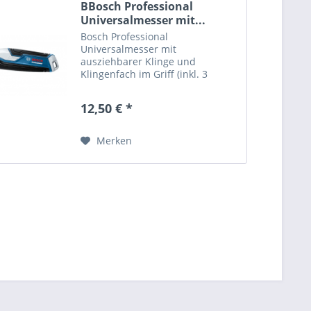
BBosch Professional
Universalmesser mit...
Bosch Professional
Universalmesser mit
ausziehbarer Klinge und
Klingenfach im Griff (inkl. 3
Trapezklingen) Beschreibung:
Durch das stabile
12,50 € *
Aluminiumgehäuse ist dieses
Messer robust genug für Schnitte
durch härteste Materialien Die...
Merken