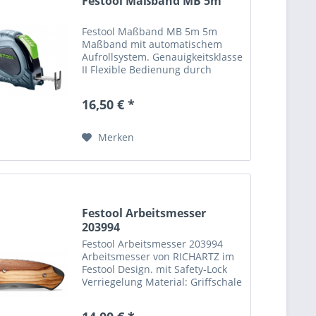
Festool Maßband MB 5m
Festool Maßband MB 5m 5m
Maßband mit automatischem
Aufrollsystem. Genauigkeitsklasse
II Flexible Bedienung durch
Stopp-Taste auf der Unterseite
des Maßbands Maßband
16,50 € *
beidseitig bedruckt Horizontale
Stabilität stabiler Gürtelclip,
Schlaufe...
Merken
Festool Arbeitsmesser
203994
Festool Arbeitsmesser 203994
Arbeitsmesser von RICHARTZ im
Festool Design. mit Safety-Lock
Verriegelung Material: Griffschale
aus Olivenholz, Klinge aus 3Cr13
Edelstahl Klingenlänge: 8,5cm