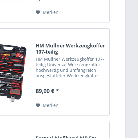
Milwaukee-Elektrogeräten und
Handwerkzeugen Für...
Merken
HM Müllner Werkzeugkoffer
107-teilig
HM Müllner Werkzeugkoffer 107-
teilig Universal-Werkzeugkoffer
hochwertig und umfangreich
ausgestatteter Werkzeugkoffer
für Haus, Handwerk und
Werkstatt Lieferumfang: PH2-
89,90 € *
Schraubendreher FL4-
Schraubendreher
PH-/PZ-/FL-/TX-/TXB-Bitsatz...
Merken