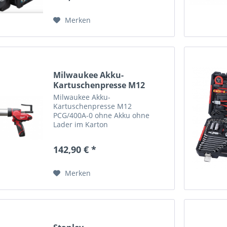
für schnelles und effizientes
Binden von...
Merken
Milwaukee Akku-
Kartuschenpresse M12
PCG/400A-0...
Milwaukee Akku-
Kartuschenpresse M12
PCG/400A-0 ohne Akku ohne
Lader im Karton
Produkteigenschaften:
Auspressdruck von bis zu 182 kg
142,90 € *
REDLINK™ Elektronik -
Überlastschutz für lange
Lebensdauer von Akku, Motor
Merken
und Getriebe Optimiert für...