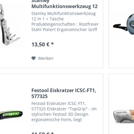
Stanley
Multifunktionswerkzeug 12
in 1 + Tasche
Stanley Multifunktionswerkzeug
12 in 1 + Tasche
Produkteigenschaften : Rostfreier
Stahl Poliert Ergonomischer Griff
Leicht zugängige Werkzeuge Ideal
für den täglichen Gebrauch in
13,50 € *
Industrie, Automotive,
Konstruktion und Freizeit
Tasche...
Merken
Festool Eiskratzer ICSC-FT1,
577325
Festool Eiskratzer ICSC-FT1,
577325 Eiskratzer "TopGrip" - im
stylischen Festool 3D Design.
ergonomische Form, liegt
besonders gut in der Hand Anti-
Rutsch-Material für die schnelle