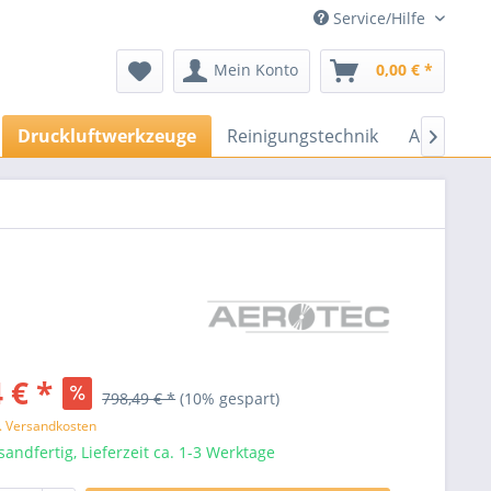
Service/Hilfe
Mein Konto
0,00 € *
Druckluftwerkzeuge
Reinigungstechnik
Arbeitssc

 € *
798,49 € *
(10% gespart)
l. Versandkosten
sandfertig, Lieferzeit ca. 1-3 Werktage