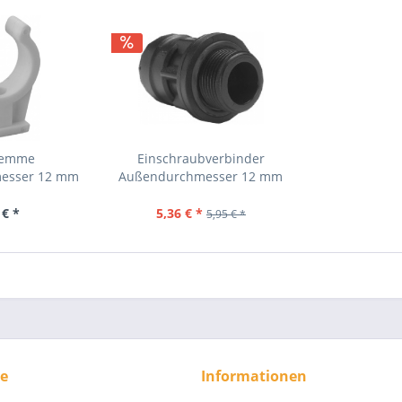
lemme
Einschraubverbinder
esser 12 mm
Außendurchmesser 12 mm
x...
 € *
5,36 € *
5,95 € *
ce
Informationen