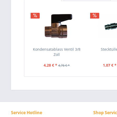
Kondensatablass Ventil 3/8
Stecktüll
Zoll
4,28 € *
1,07 € *
4,76 € *
Service Hotline
Shop Servi