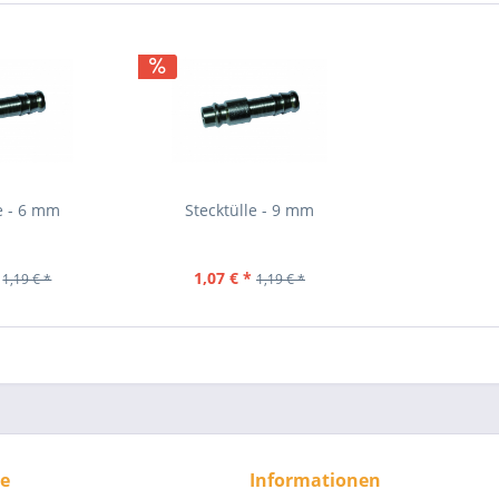
e - 6 mm
Stecktülle - 9 mm
1,07 € *
1,19 € *
1,19 € *
ce
Informationen