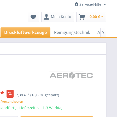
Service/Hilfe
Mein Konto
0,00 € *
Druckluftwerkzeuge
Reinigungstechnik
Arbeitssc

 *
2,38 € *
(10,08% gespart)
l. Versandkosten
sandfertig, Lieferzeit ca. 1-3 Werktage