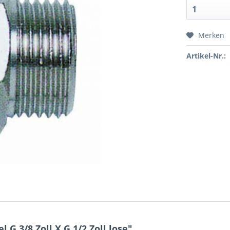
Merken
Artikel-Nr.:
G 3/8 Zoll X G 1/2 Zoll lose"