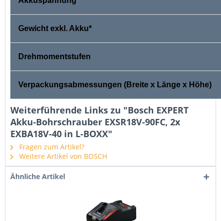
Akkuspannung
Gewicht exkl. Akku*
Drehmomentstufen
Verpackungsabmessungen (Breite x Länge x Höhe)
Weiterführende Links zu "Bosch EXPERT
Akku-Bohrschrauber EXSR18V-90FC, 2x
EXBA18V-40 in L-BOXX"
Fragen zum Artikel?
Weitere Artikel von BOSCH
Ähnliche Artikel